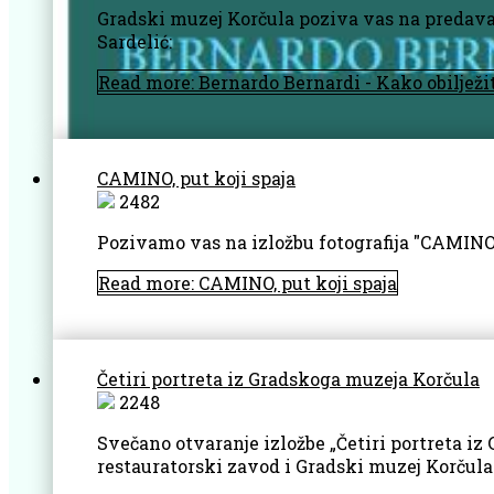
Gradski muzej Korčula poziva vas na predavanj
Sardelić:
Read more: Bernardo Bernardi - Kako obilježit
CAMINO, put koji spaja
2482
Pozivamo vas na izložbu fotografija "CAMINO,
Read more: CAMINO, put koji spaja
Četiri portreta iz Gradskoga muzeja Korčula
2248
Svečano otvaranje izložbe „Četiri portreta i
restauratorski zavod i Gradski muzej Korčula 