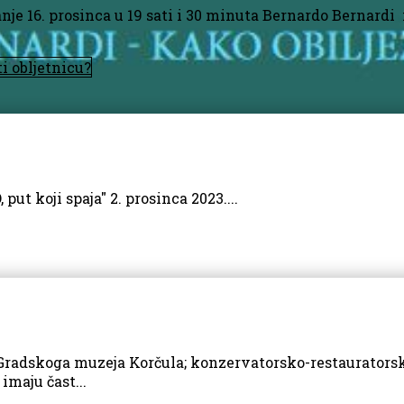
e 16. prosinca u 19 sati i 30 minuta Bernardo Bernardi i
i obljetnicu?
 put koji spaja"
2. prosinca 2023....
z Gradskoga muzeja Korčula; konzervatorsko-restauratorsk
imaju čast...