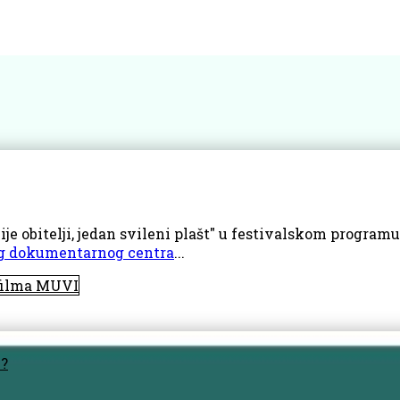
je obitelji, jedan svileni plašt" u festivalskom progra
g dokumentarnog centra
...
 filma MUVI
u?