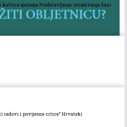
 kultura sjećanja Predstavljanje istraživanja Sani
i radovi i povijesne crtice“ Hrvatski