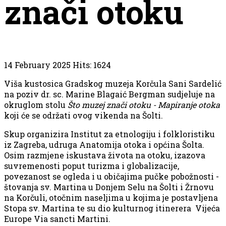
znači otoku
14 February 2025
Hits: 1624
Viša kustosica Gradskog muzeja Korčula Sani Sardelić
na poziv dr. sc. Marine Blagaić Bergman sudjeluje na
okruglom stolu
Što muzej znači otoku - Mapiranje otoka
koji će se održati ovog vikenda na Šolti.
Skup organizira Institut za etnologiju i folkloristiku
iz Zagreba, udruga Anatomija otoka i općina Šolta.
Osim razmjene iskustava života na otoku, izazova
suvremenosti poput turizma i globalizacije,
povezanost se ogleda i u običajima pučke pobožnosti -
štovanja sv. Martina u Donjem Selu na Šolti i Žrnovu
na Korčuli, otočnim naseljima u kojima je postavljena
Stopa sv. Martina te su dio kulturnog itinerera Vijeća
Europe Via sancti Martini.