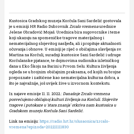
Kustosica Gradskog muzeja Korčula Sani Sardelić gostovala
je u emisiji HR Radio Dubrovnik
Zrcalo vremena
urednice
Jelene Obradović Mojaš. Urednica bira sugovornike i teme
koji ukazuju na spomeničke tragove materijalnog i
nematerijalnog slojevitog nasljeđa, ali i propituje aktualnosti
očuvanja i obnove. U emisiji je riječ o običajima slavljenja sv.
Martina na Korčuli, suradnji kustosice Sani Sardelić i udruge
Korčulanske pjatance, te dojmovima sudionika izletničkog
dana u Eko Škoju na Barini u Prvom Selu. Kultura življenja
ogleda se u brojnim običajnim praksama, od kojih su brojne
prepoznate i zaštićene kao nematerijalna kulturna dobra, a
što je najvažnije, još uvijek žive u izvornom kontekstu.
Iz najave emisije 11. 11. 2022.:
Današnje Zrcalo vremena
posvećujemo običajnoj kulturi življenja na Korčuli. Slojevite
tragove i putokaze u 'stara znanja' otkriva nam kustosica u
Gradskom muzeju Korčula Sani Sardelić.
Link na emisiju:
https://radio.hrt.hr/slusaonica/zrcalo-
vremena?epizoda=202211111830