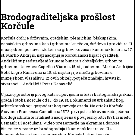
Brodograditeljska prošlost
Korčule
Korčula obiluje državnim, gradskim, plemićkim, biskupskim,
zanatskim grbovima kao i grbovima kneževa, duždeva i providura. U
muzejskom postavu izloženi su grbovi kovača i kamenoklesara iz 17.
st. Marko Andrijić, najznačajniji je korčulanski kipar i graditelj.
Andrijići su predstavljeni krunom bunara s obiteljskim grbom te
grbovima knezova Capello i Viaro iz 15. st., radovima Marka Andrijića.
Gotički grb Kanavelić iz 15. st. najstariji je među grbovima u
muzejskom vlasništvu. Iz ovih obitelji potječu značajni hrvatski
stvaraoci – Andrijići i Petar Kanavelić.
U južnoj prostoriji prvog kata su povijesni crteži i kartografski prikazi
grada i otoka Korčule od 15. do 19. st. Dokumenti su urbanističkog,
arhitektonskog i gospodarskog razvoja grada. Na crtežu Korčule
Giovanni Francesca Camuttia iz 1572. prvi put su likovno zabilježena
brodogradilišta te istaknut značaj žena u povijesnoj bitci 1571. između
Osmanlija i Korčulana. Video prezentacije na ekranima donose
činjenice vezane uz brodogradnju i kamenoklesarstvo. Uz
kamenoklesarstvo i kamenarstvo, Korčula baštini bogatu