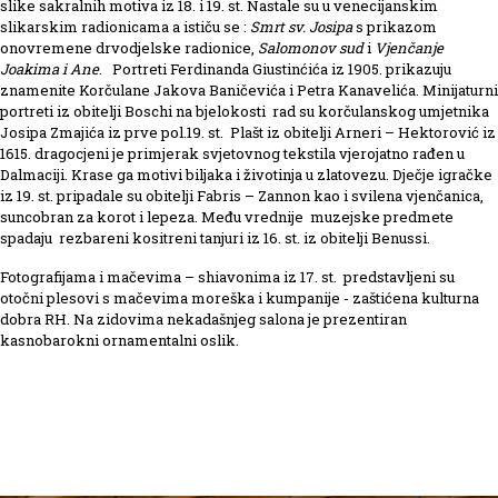
slike sakralnih motiva iz 18. i 19. st. Nastale su u venecijanskim
slikarskim radionicama a ističu se :
Smrt sv. Josipa
s prikazom
onovremene drvodjelske radionice,
Salomonov sud
i
Vjenčanje
Joakima i Ane
. Portreti Ferdinanda Giustinćića iz 1905. prikazuju
znamenite Korčulane Jakova Baničevića i Petra Kanavelića. Minijaturni
portreti iz obitelji Boschi na bjelokosti rad su korčulanskog umjetnika
Josipa Zmajića iz prve pol.19. st. Plašt iz obitelji Arneri – Hektorović iz
1615. dragocjeni je primjerak svjetovnog tekstila vjerojatno rađen u
Dalmaciji. Krase ga motivi biljaka i životinja u zlatovezu. Dječje igračke
iz 19. st. pripadale su obitelji Fabris – Zannon kao i svilena vjenčanica,
suncobran za korot i lepeza. Među vrednije muzejske predmete
spadaju rezbareni kositreni tanjuri iz 16. st. iz obitelji Benussi.
Fotografijama i mačevima – shiavonima iz 17. st. predstavljeni su
otočni plesovi s mačevima moreška i kumpanije - zaštićena kulturna
dobra RH. Na zidovima nekadašnjeg salona je prezentiran
kasnobarokni ornamentalni oslik.