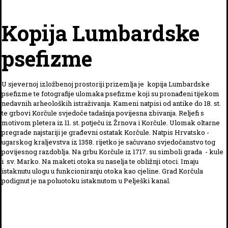
Kopija Lumbardske
psefizme
U sjevernoj izložbenoj prostoriji prizemlja je kopija Lumbardske
psefizme te fotografije ulomaka psefizme koji su pronađeni tijekom
nedavnih arheoloških istraživanja. Kameni natpisi od antike do 18. st.
te grbovi Korčule svjedoče tadašnja povijesna zbivanja. Reljefi s
motivom pletera iz 11. st. potječu iz Žrnova i Korčule. Ulomak oltarne
pregrade najstariji je građevni ostatak Korčule. Natpis Hrvatsko -
ugarskog kraljevstva iz 1358. rijetko je sačuvano svjedočanstvo tog
povijesnog razdoblja. Na grbu Korčule iz 1717. su simboli grada - kule
i sv. Marko. Na maketi otoka su naselja te obližnji otoci. Imaju
istaknutu ulogu u funkcioniranju otoka kao cjeline. Grad Korčula
podignut je na poluotoku istaknutom u Pelješki kanal.