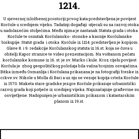
1214.
U sjevernoj izložbenoj prostoriji prvog kata predstavljena je povijest
Korčule u srednjem vijeku. Tadašnji događaji utjecali su na razvoj otoka
u nadolazećim stoljećima. Među njima je nastanak Statuta grada i otoka
Korčule te osnutak Korčulansko- stonske a kasnije Korčulanske
biskupije. Statut grada i otoka Korčule iz 1214. predstavljen je kopijom
Glave 8. i 9. redakcije Korčulanskog statuta iz 16.st. koja se čuva u
obitelji Kapor stranice te video prezentacijom. Na voštanom pečatu
korčulanske komune iz 16. st. je sv. Marko i kule. Kroz cijelu povijest
Korčula je zbog geopolitičkog položaja bila važna brojnim osvajačima.
Bitka između Osmanlija i Korčulana prikazana je na fotografiji freske iz
crkve sv. Nikole u Molla di Bari a uz nju se vezuje kopija crteža Korčule
iz 1570. Maketa stare gradske jezgre Korčule prikazuje urbanistički
razvoj grada koji potječe iz srednjeg vijeka. Najznačajnije građevine su
osvijetljene. Nadopunjen je urbanističkim prikazom i katastarskim
planom iz 19.st.