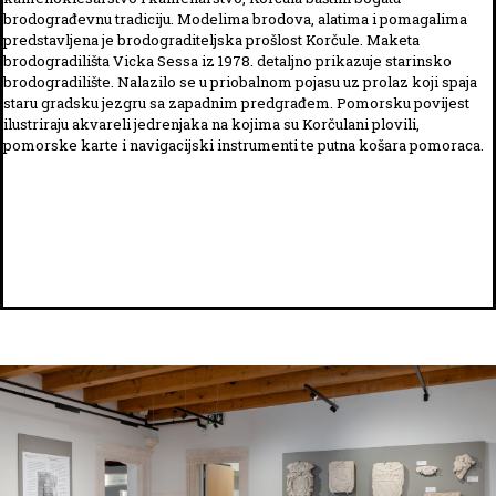
brodograđevnu tradiciju. Modelima brodova, alatima i pomagalima
predstavljena je brodograditeljska prošlost Korčule. Maketa
brodogradilišta Vicka Sessa iz 1978. detaljno prikazuje starinsko
brodogradilište. Nalazilo se u priobalnom pojasu uz prolaz koji spaja
staru gradsku jezgru sa zapadnim predgrađem. Pomorsku povijest
ilustriraju akvareli jedrenjaka na kojima su Korčulani plovili,
pomorske karte i navigacijski instrumenti te putna košara pomoraca.