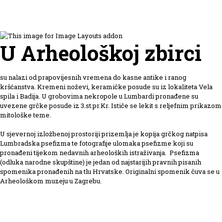
U Arheološkoj zbirci
su nalazi od prapovijesnih vremena do kasne antike i ranog
kršćanstva. Kremeni noževi, keramičke posude su iz lokaliteta Vela
spila i Badija. U grobovima nekropole u Lumbardi pronađene su
uvezene grčke posude iz 3.st.pr.Kr. Ističe se lekit s reljefnim prikazom
mitološke teme.
U sjevernoj izložbenoj prostoriji prizemlja je kopija grčkog natpisa
Lumbradska psefizma te fotografije ulomaka psefizme koji su
pronađeni tijekom nedavnih arheoloških istraživanja. Psefizma
(odluka narodne skupštine) je jedan od najstarijih pravnih pisanih
spomenika pronađenih na tlu Hrvatske. Originalni spomenik čuva se u
Arheološkom muzeju u Zagrebu.