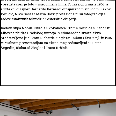
- predstavljen je foto – isječcima iz filma
Scuza signorina
iz 1963. a
arhitekt i dizajner Bernardo Bernardi dizajniranom stolicom. Jakov
Peručić, Niko Sessa i Marin Božić profesionalni su fotografi čiji su
radovi istaknutih tehničkih i estetskih obilježja.
Radovi Stipa Nobila, Nikole Skokandića i Tome Geričića su izbor iz
Likovne zbirke Gradskog muzeja. Međunarodno stvaralaštvo
predstavljeno je slikom Richarda Zieglera:
Adam i Eva u raju
iz 1935.
Vizualnom prezentacijom na ekranima predstavljeni su Petar
Šegedin, Richarad Ziegler i Frano Kršinić.