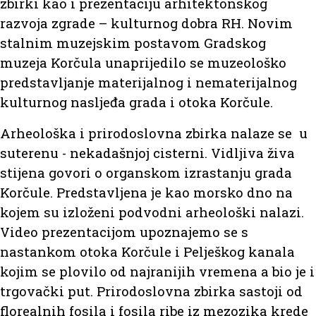
zbirki kao i prezentaciju arhitektonskog
razvoja zgrade – kulturnog dobra RH. Novim
stalnim muzejskim postavom Gradskog
muzeja Korčula unaprijedilo se muzeološko
predstavljanje materijalnog i nematerijalnog
kulturnog nasljeđa grada i otoka Korčule.
Arheološka i prirodoslovna zbirka nalaze se u
suterenu - nekadašnjoj cisterni. Vidljiva živa
stijena govori o organskom izrastanju grada
Korčule. Predstavljena je kao morsko dno na
kojem su izloženi podvodni arheološki nalazi.
Video prezentacijom upoznajemo se s
nastankom otoka Korčule i Pelješkog kanala
kojim se plovilo od najranijih vremena a bio je i
trgovački put. Prirodoslovna zbirka sastoji od
florealnih fosila i fosila ribe iz mezozika krede