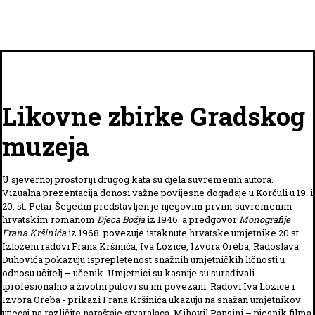
Likovne zbirke Gradskog
muzeja
U sjevernoj prostoriji drugog kata su djela suvremenih autora.
Vizualna prezentacija donosi važne povijesne događaje u Korčuli u 19. i
20. st. Petar Šegedin predstavljen je njegovim prvim suvremenim
hrvatskim romanom
Djeca Božja
iz 1946. a predgovor
Monografije
Frana Kršinića
iz 1968. povezuje istaknute hrvatske umjetnike 20.st.
Izloženi radovi Frana Kršinića, Iva Lozice, Izvora Oreba, Radoslava
Duhovića pokazuju isprepletenost snažnih umjetničkih ličnosti u
odnosu učitelj – učenik. Umjetnici su kasnije su surađivali
iprofesionalno a životni putovi su im povezani. Radovi Iva Lozice i
Izvora Oreba - prikazi Frana Kršinića ukazuju na snažan umjetnikov
utjecaj na različite naraštaje stvaralaca. Mihovil Pansini – pjesnik filma