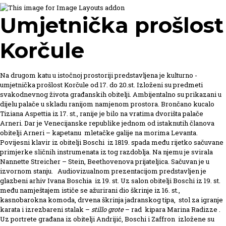
Umjetnička prošlost
Korčule
Na drugom katu u istočnoj prostoriji predstavljena je kulturno -
umjetnička prošlost Korčule od 17. do 20.st. Izloženi su predmeti
svakodnevnog života građanskih obitelji. Ambijentalno su prikazani u
dijelu palače u skladu ranijom namjenom prostora. Brončano kucalo
Tiziana Aspettia iz 17. st., ranije je bilo na vratima dvorišta palače
Arneri. Dar je Venecijanske republike jednom od istaknutih članova
obitelji Arneri – kapetanu mletačke galije na morima Levanta.
Povijesni klavir iz obitelji Boschi iz 1819. spada među rijetko sačuvane
primjerke sličnih instrumenata iz tog razdoblja. Na njemu je svirala
Nannette Streicher – Stein, Beethovenova prijateljica. Sačuvan je u
izvornom stanju. Audiovizualnom prezentacijom predstavljen je
glazbeni arhiv Ivana Boschia iz 19. st. Uz salon obitelji Boschi iz 19. st.
među namještajem ističe se ažurirani dio škrinje iz 16. st.,
kasnobarokna komoda, drvena škrinja jadranskog tipa, stol za igranje
karata i izrezbareni stalak –
stillo grote
– rad kipara Marina Radizze .
Uz portrete građana iz obitelji Andrijić, Boschi i Zaffron izložene su