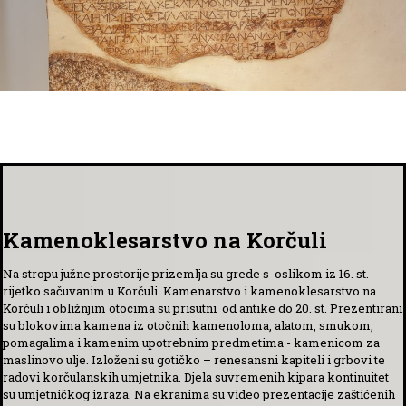
Kamenoklesarstvo na Korčuli
Na stropu južne prostorije prizemlja su grede s oslikom iz 16. st.
rijetko sačuvanim u Korčuli. Kamenarstvo i kamenoklesarstvo na
Korčuli i obližnjim otocima su prisutni od antike do 20. st. Prezentirani
su blokovima kamena iz otočnih kamenoloma, alatom, smukom,
pomagalima i kamenim upotrebnim predmetima - kamenicom za
maslinovo ulje. Izloženi su gotičko – renesansni kapiteli i grbovi te
radovi korčulanskih umjetnika. Djela suvremenih kipara kontinuitet
su umjetničkog izraza. Na ekranima su video prezentacije zaštićenih