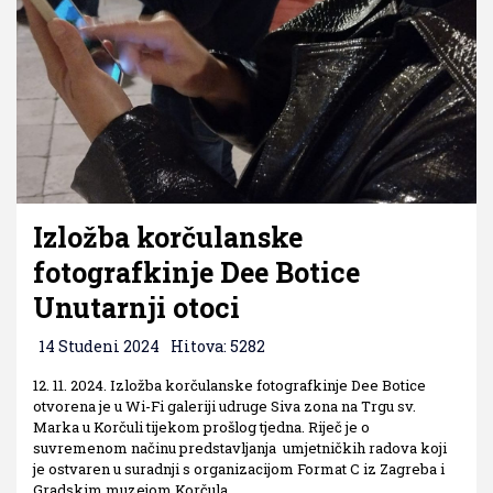
Izložba korčulanske
fotografkinje Dee Botice
Unutarnji otoci
14 Studeni 2024
Hitova: 5282
12. 11. 2024. Izložba korčulanske fotografkinje Dee Botice
otvorena je u Wi-Fi galeriji udruge Siva zona na Trgu sv.
Marka u Korčuli tijekom prošlog tjedna. Riječ je o
suvremenom načinu predstavljanja umjetničkih radova koji
je ostvaren u suradnji s organizacijom Format C iz Zagreba i
Gradskim muzejom Korčula.