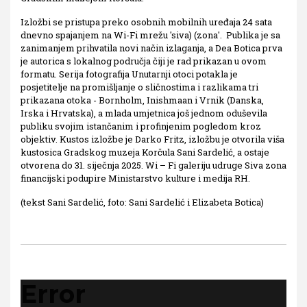
Izložbi se pristupa preko osobnih mobilnih uređaja 24 sata
dnevno spajanjem na Wi-Fi mrežu 'siva) (zona'. Publika je sa
zanimanjem prihvatila novi način izlaganja, a Dea Botica prva
je autorica s lokalnog područja čiji je rad prikazan u ovom
formatu. Serija fotografija Unutarnji otoci potakla je
posjetitelje na promišljanje o sličnostima i razlikama tri
prikazana otoka - Bornholm, Inishmaan i Vrnik (Danska,
Irska i Hrvatska), a mlada umjetnica još jednom oduševila
publiku svojim istančanim i profinjenim pogledom kroz
objektiv. Kustos izložbe je Darko Fritz, izložbu je otvorila viša
kustosica Gradskog muzeja Korčula Sani Sardelić, a ostaje
otvorena do 31. siječnja 2025. Wi – Fi galeriju udruge Siva zona
financijski podupire Ministarstvo kulture i medija RH.
(tekst Sani Sardelić, foto: Sani Sardelić i Elizabeta Botica)
Error