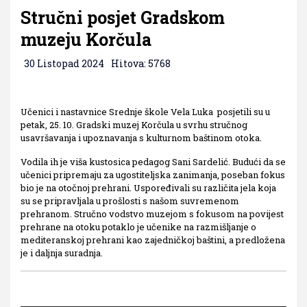
Stručni posjet Gradskom
muzeju Korčula
30 Listopad 2024
Hitova: 5768
Učenici i nastavnice Srednje škole Vela Luka posjetili su u
petak, 25. 10. Gradski muzej Korčula u svrhu stručnog
usavršavanja i upoznavanja s kulturnom baštinom otoka.
Vodila ih je viša kustosica pedagog Sani Sardelić. Budući da se
učenici pripremaju za ugostiteljska zanimanja, poseban fokus
bio je na otočnoj prehrani. Uspoređivali su različita jela koja
su se pripravljala u prošlosti s našom suvremenom
prehranom. Stručno vodstvo muzejom s fokusom na povijest
prehrane na otoku potaklo je učenike na razmišljanje o
mediteranskoj prehrani kao zajedničkoj baštini, a predložena
je i daljnja suradnja.