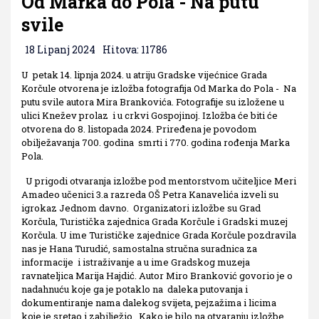
Od Marka do Pola - Na putu
svile
18 Lipanj 2024
Hitova: 11786
U petak 14. lipnja 2024. u atriju Gradske vijećnice Grada
Korčule otvorena je izložba fotografija Od Marka do Pola - Na
putu svile autora Mira Brankovića. Fotografije su izložene u
ulici Knežev prolaz i u crkvi Gospojinoj. Izložba će biti će
otvorena do 8. listopada 2024. Priređena je povodom
obilježavanja 700. godina smrti i 770. godina rođenja Marka
Pola.
U prigodi otvaranja izložbe pod mentorstvom učiteljice Meri
Amadeo učenici 3.a razreda OŠ Petra Kanavelića izveli su
igrokaz Jednom davno. Organizatori izložbe su Grad
Korčula, Turistička zajednica Grada Korčule i Gradski muzej
Korčula. U ime Turističke zajednice Grada Korčule pozdravila
nas je Hana Turudić, samostalna stručna suradnica za
informacije i istraživanje a u ime Gradskog muzeja
ravnateljica Marija Hajdić. Autor Miro Branković govorio je o
nadahnuću koje ga je potaklo na daleka putovanja i
dokumentiranje nama dalekog svijeta, pejzažima i licima
koje je sretao i zabilježio. Kako je bilo na otvaranju izložbe