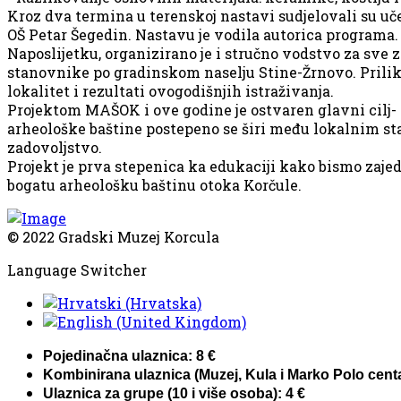
Kroz dva termina u terenskoj nastavi sudjelovali su uče
OŠ Petar Šegedin. Nastavu je vodila autorica programa.
Naposlijetku, organizirano je i stručno vodstvo za sve 
stanovnike po gradinskom naselju Stine-Žrnovo. Prilik
lokalitet i rezultati ovogodišnjih istraživanja.
Projektom MAŠOK i ove godine je ostvaren glavni cilj- 
arheološke baštine postepeno se širi među lokalnim s
zadovoljstvo.
Projekt je prva stepenica ka edukaciji kako bismo zaj
bogatu arheološku baštinu otoka Korčule.
© 2022 Gradski Muzej Korcula
Language Switcher
Pojedinačna ulaznica: 8 €
Kombinirana ulaznica (Muzej, Kula i Marko Polo centa
Ulaznica za grupe (10 i više osoba): 4 €