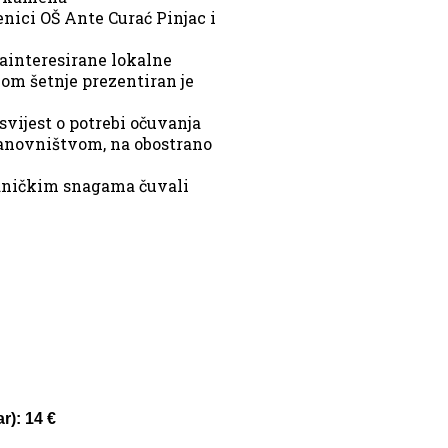
nici OŠ Ante Curać Pinjac i
zainteresirane lokalne
om šetnje prezentiran je
svijest o potrebi očuvanja
tanovništvom, na obostrano
edničkim snagama čuvali
r): 14 €