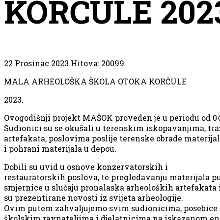
KORČULE 202
22 Prosinac 2023
Hitova: 20099
MALA ARHEOLOŠKA ŠKOLA OTOKA KORČULE
2023.
Ovogodišnji projekt MAŠOK proveden je u periodu od 04.
Sudionici su se okušali u terenskim iskopavanjima, traž
artefakata, poslovima poslije terenske obrade materij
i pohrani materijala u depou.
Dobili su uvid u osnove konzervatorskih i
restauratorskih poslova, te pregledavanju materijala p
smjernice u slučaju pronalaska arheoloških artefakata 
su prezentirane novosti iz svijeta arheologije.
Ovim putem zahvaljujemo svim sudionicima, posebice 
školskim ravnateljima i djelatnicima na iskazanom ent