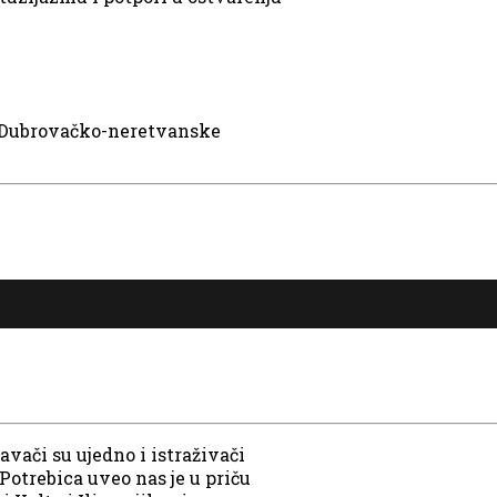
 Dubrovačko-neretvanske
vači su ujedno i istraživači
 Potrebica uveo nas je u priču