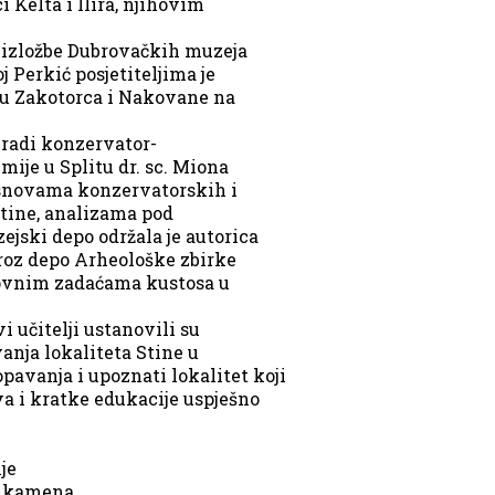
 Kelta i Ilira, njihovim
 izložbe Dubrovačkih muzeja
j Perkić posjetiteljima je
nju Zakotorca i Nakovane na
 radi konzervator-
ije u Splitu dr. sc. Miona
 osnovama konzervatorskih i
tine, analizama pod
ski depo održala je autorica
roz depo Arheološke zbirke
novnim zadaćama kustosa u
 učitelji ustanovili su
anja lokaliteta Stine u
pavanja i upoznati lokalitet koji
a i kratke edukacije uspješno
je
 i kamena