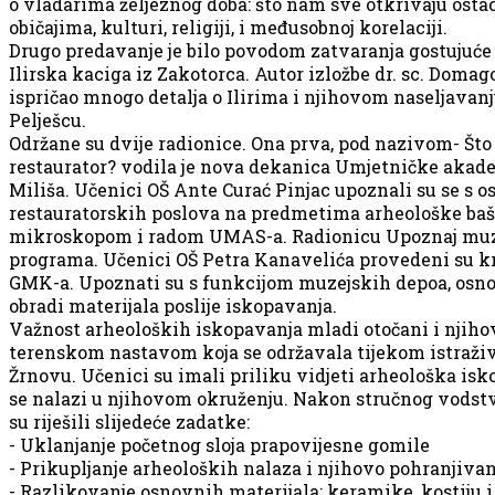
o vladarima željeznog doba: što nam sve otkrivaju ostaci
običajima, kulturi, religiji, i međusobnoj korelaciji.
Drugo predavanje je bilo povodom zatvaranja gostujuće
Ilirska kaciga iz Zakotorca. Autor izložbe dr. sc. Domago
ispričao mnogo detalja o Ilirima i njihovom naseljava
Pelješcu.
Održane su dvije radionice. Ona prva, pod nazivom- Što
restaurator? vodila je nova dekanica Umjetničke akadem
Miliša. Učenici OŠ Ante Curać Pinjac upoznali su se s
restauratorskih poslova na predmetima arheološke baš
mikroskopom i radom UMAS-a. Radionicu Upoznaj muzej
programa. Učenici OŠ Petra Kanavelića provedeni su k
GMK-a. Upoznati su s funkcijom muzejskih depoa, os
obradi materijala poslije iskopavanja.
Važnost arheoloških iskopavanja mladi otočani i njihovi
terenskom nastavom koja se održavala tijekom istraživ
Žrnovu. Učenici su imali priliku vidjeti arheološka isko
se nalazi u njihovom okruženju. Nakon stručnog vodstv
su riješili slijedeće zadatke:
- Uklanjanje početnog sloja prapovijesne gomile
- Prikupljanje arheoloških nalaza i njihovo pohranjivan
- Razlikovanje osnovnih materijala: keramike, kostiju