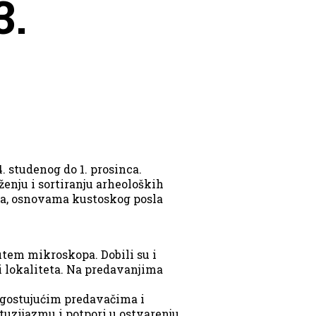
3.
 studenog do 1. prosinca.
enju i sortiranju arheoloških
ala, osnovama kustoskog posla
utem mikroskopa. Dobili su i
i lokaliteta. Na predavanjima
gostujućim predavačima i
uzijazmu i potpori u ostvarenju