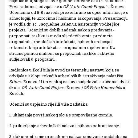
najmlađima, stoga su ove godine održane čak tri radionice.
Prva radionica odvijala se u
OŠ ''Ante Curać-Pinjac''
u Žrnovu.
Učenicima od 5-8 razreda prezentirane su opće informacije o
arheologiji, te uzrocima i načinima iskopavanja. Prezentaciju
je vodila dr. sc. Jacqueline Balen uz asistenciju voditeljice
projekta. Učenici su dobili zadatak nakon predavanja-
prepoznati razliku između slijedećih vrsta predmeta:
originalnih arheoloških artefakata, njihovih imitacija i
rekonstrukcija artefakata s originalnim dijelovima. Uz
stručnu pomoć mahom su prepoznali razlike i aktivno
sudjelovali u programu.
Radionica u školi bila je uvod za terensku nastavu koja se
odvijala u sklopu tekućih arheoloških istraživanja nalazišta
Stine
u Žrnovu. U terenskoj nastavi sudjelovali su učenici dviju
škola:
OŠ Ante Curać Pinjac
u Žrnovu
i OŠ Petra Kanavelića
u
Korčuli.
Učenici su uspješno riješili više zadataka:
1. uklanjanje površinskog sloja s prapovijesne gomile.
2. prikupljanje arheoloških nalaza i njihovo pohranjivanje
3. dokumentiranje pronađenih nalaza, upisivanje podataka na