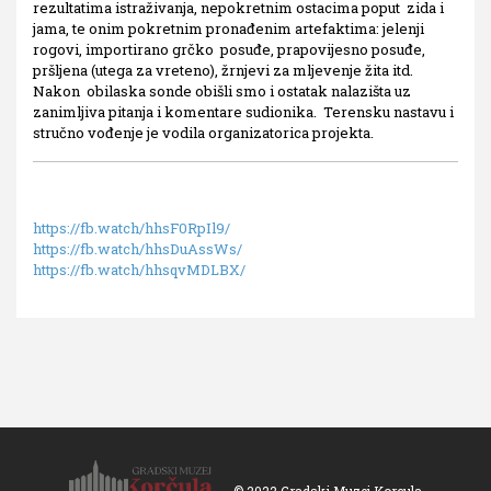
rezultatima istraživanja, nepokretnim ostacima poput zida i
jama, te onim pokretnim pronađenim artefaktima: jelenji
rogovi, importirano grčko posuđe, prapovijesno posuđe,
pršljena (utega za vreteno), žrnjevi za mljevenje žita itd.
Nakon obilaska sonde obišli smo i ostatak nalazišta uz
zanimljiva pitanja i komentare sudionika. Terensku nastavu i
stručno vođenje je vodila organizatorica projekta.
https://fb.watch
/hhsF0RpIl9/
https://fb.watch/hhsDuAssWs/
https://fb.watch/hhsqvMDLBX/
© 2022 Gradski Muzej Korcula