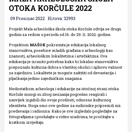
OTOKA KORČULE 2022
09 Prosinac 2022
Hitova: 32993
Projekt Mala arheološka škola otoka Korčule odvija se drugu
godinu za redom u periodu od 16. do 29. 11. 2022. godine.
Projektom
MAŠOK
pokrenuta je edukacija lokalnog
stanovništva, posebice mladih građana o arheologiji kao
znanosti, arheološkim lokalitetima i artefaktima. Ova
edukacija je izrazito potrebna kako bi lokalno stanovništvo
prepoznalo kulturna dobra u vlastitoj okolici i njihovu važnost
za zajednicu. Lokalitete je moguće zaštititi od devastacija i
pljačkanja jedino zajedničkim snagama.
Nedostatkom arheologa i edukacije na istočnoj strani otoka
Korčule mnogi su zbog neznanja pogrešno reagirali i
zauvijek izgubili dio svoje prošlosti, odnosno kulturnog
identiteta. Stoga smo ove godine za sudionike pripremili niz
predavanja i radionica. Kako je sve izgledalo pogledajte na
fotografijama i poslušajte u video uradcima, te pročitajte u
kratkom izvještaju.