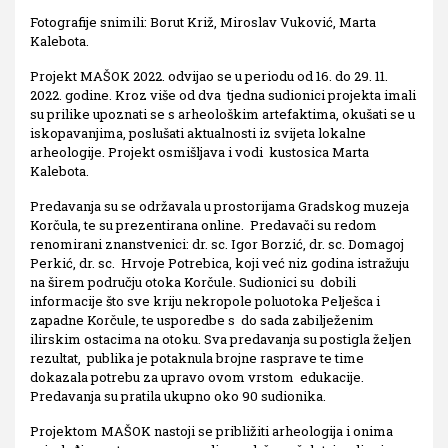
Fotografije snimili: Borut Križ, Miroslav Vuković, Marta
Kalebota.
Projekt MAŠOK 2022. odvijao se u periodu od 16. do 29. 11.
2022. godine. Kroz više od dva tjedna sudionici projekta imali
su prilike upoznati se s arheološkim artefaktima, okušati se u
iskopavanjima, poslušati aktualnosti iz svijeta lokalne
arheologije. Projekt osmišljava i vodi kustosica Marta
Kalebota.
Predavanja su se održavala u prostorijama Gradskog muzeja
Korčula, te su prezentirana online. Predavači su redom
renomirani znanstvenici: dr. sc. Igor Borzić, dr. sc. Domagoj
Perkić, dr. sc. Hrvoje Potrebica, koji već niz godina istražuju
na širem području otoka Korčule. Sudionici su dobili
informacije što sve kriju nekropole poluotoka Pelješca i
zapadne Korčule, te usporedbe s do sada zabilježenim
ilirskim ostacima na otoku. Sva predavanja su postigla željen
rezultat, publika je potaknula brojne rasprave te time
dokazala potrebu za upravo ovom vrstom edukacije.
Predavanja su pratila ukupno oko 90 sudionika.
Projektom MAŠOK nastoji se približiti arheologija i onima