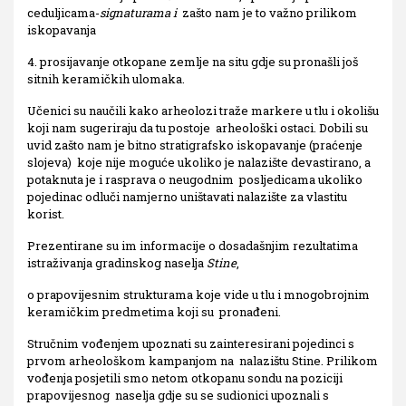
ceduljicama-
signaturama i
zašto nam je to važno prilikom
iskopavanja
4. prosijavanje otkopane zemlje na situ gdje su pronašli još
sitnih keramičkih ulomaka.
Učenici su naučili kako arheolozi traže markere u tlu i okolišu
koji nam sugeriraju da tu postoje arheološki ostaci. Dobili su
uvid zašto nam je bitno stratigrafsko iskopavanje (praćenje
slojeva) koje nije moguće ukoliko je nalazište devastirano, a
potaknuta je i rasprava o neugodnim posljedicama ukoliko
pojedinac odluči namjerno uništavati nalazište za vlastitu
korist.
Prezentirane su im informacije o dosadašnjim rezultatima
istraživanja gradinskog naselja
Stine
,
o prapovijesnim strukturama koje vide u tlu i mnogobrojnim
keramičkim predmetima koji su pronađeni.
Stručnim vođenjem upoznati su zainteresirani pojedinci s
prvom arheološkom kampanjom na nalazištu Stine. Prilikom
vođenja posjetili smo netom otkopanu sondu na poziciji
prapovijesnog naselja gdje su se sudionici upoznali s