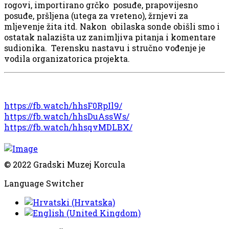
rogovi, importirano grčko posuđe, prapovijesno
posuđe, pršljena (utega za vreteno), žrnjevi za
mljevenje žita itd. Nakon obilaska sonde obišli smo i
ostatak nalazišta uz zanimljiva pitanja i komentare
sudionika. Terensku nastavu i stručno vođenje je
vodila organizatorica projekta.
https://fb.watch
/hhsF0RpIl9/
https://fb.watch/hhsDuAssWs/
https://fb.watch/hhsqvMDLBX/
© 2022 Gradski Muzej Korcula
Language Switcher