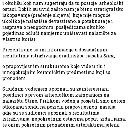
i okolišu koji nam sugeriraju da tu postoje arheološki
ostaci. Dobili su uvid zašto nam je bitno stratigrafsko
iskopavanje (praćenje slojeva) koje nije moguće
ukoliko je nalazište devastirano, a potaknuta je i
rasprava o neugodnim posljedicama ukoliko
pojedinac odluči namjerno uništavati nalazište za
vlastitu korist.
Prezentirane su im informacije o dosadašnjim
rezultatima istraživanja gradinskog naselja
Stine
,
o prapovijesnim strukturama koje vide u tlu i
mnogobrojnim keramičkim predmetima koji su
pronađeni.
Stručnim vođenjem upoznati su zainteresirani
pojedinci s prvom arheološkom kampanjom na
nalazištu Stine. Prilikom vođenja posjetili smo netom
otkopanu sondu na poziciji prapovijesnog naselja
gdje su se sudionici upoznali s rezultatima
istraživanja, nepokretnim ostacima poput zida i jama,
te onim pokretnim pronađenim artefaktima: jelenji