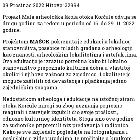
09 Prosinac 2022
Hitova: 32994
Projekt Mala arheološka škola otoka Korčule odvija se
drugu godinu za redom u periodu od 16. do 29. 11. 2022.
godine.
Projektom
MAŠOK
pokrenuta je edukacija lokalnog
stanovništva, posebice mladih građana o arheologiji
kao znanosti, arheološkim lokalitetima i artefaktima.
Ova edukacija je izrazito potrebna kako bi lokalno
stanovništvo prepoznalo kulturna dobra u vlastitoj
okolici i njihovu važnost za zajednicu. Lokalitete je
moguće zaštititi od devastacija i pljačkanja jedino
zajedničkim snagama.
Nedostatkom arheologa i edukacije na istočnoj strani
otoka Korčule mnogi su zbog neznanja pogrešno
reagirali i zauvijek izgubili dio svoje prošlosti,
odnosno kulturnog identiteta. Stoga smo ove godine
za sudionike pripremili niz predavanja i radionica.
Kako je sve izgledalo pogledajte na fotografijama i
poslušajte u video uradcima, te pročitajte u kratkom