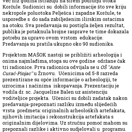
već niz godina istražuju na širem području otoka
Korčule. Sudionici su dobili informacije što sve kriju
nekropole poluotoka Pelješca i zapadne Korčule, te
usporedbe s do sada zabilježenim ilirskim ostacima
na otoku. Sva predavanja su postigla željen rezultat,
publika je potaknula brojne rasprave te time dokazala
potrebu za upravo ovom vrstom edukacije.
Predavanja su pratila ukupno oko 90 sudionika.
Projektom MAŠOK nastoji se približiti arheologija i
onima najmlađima, stoga su ove godine održane čak
tri radionice. Prva radionica odvijala se u
OŠ ''Ante
Curać-Pinjac''
u Žrnovu. Učenicima od 5-8 razreda
prezentirane su opće informacije o arheologiji, te
uzrocima i načinima iskopavanja. Prezentaciju je
vodila dr. sc. Jacqueline Balen uz asistenciju
voditeljice projekta. Učenici su dobili zadatak nakon
predavanja-prepoznati razliku između slijedećih
vrsta predmeta: originalnih arheoloških artefakata,
njihovih imitacija i rekonstrukcija artefakata s
originalnim dijelovima. Uz stručnu pomoć mahom su
prepoznali razlike i aktivno sudjelovali u programu.