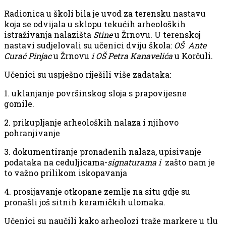
Radionica u školi bila je uvod za terensku nastavu
koja se odvijala u sklopu tekućih arheoloških
istraživanja nalazišta
Stine
u Žrnovu. U terenskoj
nastavi sudjelovali su učenici dviju škola:
OŠ Ante
Curać Pinjac
u Žrnovu
i OŠ Petra Kanavelića
u Korčuli.
Učenici su uspješno riješili više zadataka:
1. uklanjanje površinskog sloja s prapovijesne
gomile.
2. prikupljanje arheoloških nalaza i njihovo
pohranjivanje
3. dokumentiranje pronađenih nalaza, upisivanje
podataka na ceduljicama-
signaturama i
zašto nam je
to važno prilikom iskopavanja
4. prosijavanje otkopane zemlje na situ gdje su
pronašli još sitnih keramičkih ulomaka.
Učenici su naučili kako arheolozi traže markere u tlu