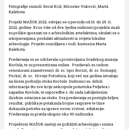
Fotografije snimili: Borut Križ, Miroslav Vuković, Marta
Kalebota.
Projekt MAŠOK 2022. odvijao se u periodu od 16. do 29. 11.
2022. godine. Kroz više od dva tjedna sudionici projekta imali
su prilike upoznati se s arheološkim artefaktima, okušati se u
iskopavanjima, poslušati aktualnosti iz svijeta lokalne
arheologije. Projekt osmišljava i vodi kustosica Marta
Kalebota.
Predavanja su se održavala u prostorijama Gradskog muzeja
Korčula, te su prezentirana online. Predavači su redom
renomirani znanstvenici: dr. sc. Igor Borzić, dr. sc. Domagoj
Perkić, dr. sc. Hrvoje Potrebica, koji već niz godina istražuju
na širem području otoka Korčule. Sudionici su dobili
informacije što sve kriju nekropole poluotoka Pelješca i
zapadne Korčule, te usporedbe s do sada zabilježenim
ilirskim ostacima na otoku. Sva predavanja su postigla željen
rezultat, publika je potaknula brojne rasprave te time
dokazala potrebu za upravo ovom vrstom edukacije.
Predavanja su pratila ukupno oko 90 sudionika.
Projektom MAŠOK nastoji se približiti arheologija i onima