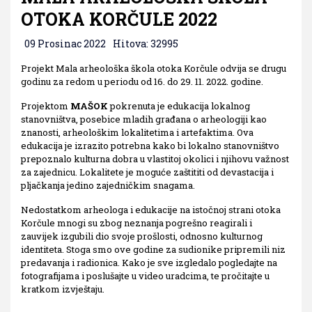
OTOKA KORČULE 2022
09 Prosinac 2022
Hitova: 32995
Projekt Mala arheološka škola otoka Korčule odvija se drugu
godinu za redom u periodu od 16. do 29. 11. 2022. godine.
Projektom
MAŠOK
pokrenuta je edukacija lokalnog
stanovništva, posebice mladih građana o arheologiji kao
znanosti, arheološkim lokalitetima i artefaktima. Ova
edukacija je izrazito potrebna kako bi lokalno stanovništvo
prepoznalo kulturna dobra u vlastitoj okolici i njihovu važnost
za zajednicu. Lokalitete je moguće zaštititi od devastacija i
pljačkanja jedino zajedničkim snagama.
Nedostatkom arheologa i edukacije na istočnoj strani otoka
Korčule mnogi su zbog neznanja pogrešno reagirali i
zauvijek izgubili dio svoje prošlosti, odnosno kulturnog
identiteta. Stoga smo ove godine za sudionike pripremili niz
predavanja i radionica. Kako je sve izgledalo pogledajte na
fotografijama i poslušajte u video uradcima, te pročitajte u
kratkom izvještaju.