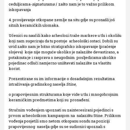
ceduljicama-
signaturama i
zašto nam je to važno prilikom
iskopavanja
4. prosijavanje otkopane zemlje na situ gdje su pronašli još
sitnih keramičkih ulomaka.
Učenici su naučili kako arheolozi traže markere u tlu i okolišu
koji nam sugeriraju da tu postoje arheološki ostaci. Dobili su
uvid zašto nam je bitno stratigrafsko iskopavanje (praćenje
slojeva) koje nije moguće ukoliko je nalazište devastirano, a
potaknuta je i rasprava o neugodnim posljedicama ukoliko
pojedinac odluči namjerno uništavati nalazište za vlastitu
korist.
Prezentirane su im informacije o dosadašnjim rezultatima
istraživanja gradinskog naselja
Stine
,
o prapovijesnim strukturama koje vide u tlu i mnogobrojnim
keramičkim predmetima koji su pronađeni.
Stručnim vođenjem upoznati su zainteresirani pojedinci s
prvom arheološkom kampanjom na nalazištu Stine. Prilikom
vođenja posjetili smo netom otkopanu sondu na poziciji
prapovijesnog naselja gdje su se sudionici upoznali s