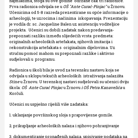
najmlađima, stoga su ove godine održane čak tri radionice.
Prva radionica odvijala se u
OŠ ''Ante Curać-Pinjac''
u Žrnovu.
Učenicima od 5-8 razreda prezentirane su opće informacije o
arheologiji, te uzrocima i načinima iskopavanja. Prezentaciju
je vodila dr. sc. Jacqueline Balen uz asistenciju voditeljice
projekta. Učenici su dobili zadatak nakon predavanja-
prepoznati razliku između slijedećih vrsta predmeta:
originalnih arheoloških artefakata, njihovih imitacija i
rekonstrukcija artefakata s originalnim dijelovima. Uz
stručnu pomoć mahom su prepoznali razlike i aktivno
sudjelovali u programu.
Radionica u školi bila je uvod za terensku nastavu koja se
odvijala u sklopu tekućih arheoloških istraživanja nalazišta
Stine
u Žrnovu. U terenskoj nastavi sudjelovali su učenici dviju
škola:
OŠ Ante Curać Pinjac
u Žrnovu
i OŠ Petra Kanavelića
u
Korčuli.
Učenici su uspješno riješili više zadataka:
1. uklanjanje površinskog sloja s prapovijesne gomile.
2. prikupljanje arheoloških nalaza i njihovo pohranjivanje
3. dokumentiranje pronađenih nalaza, upisivanje podataka na