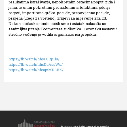
rezultatima istraživanja, nepokretnim ostacima poput zida i
jama, te onim pokretnim pronađenim artefaktima: jelenji
rogovi, importirano grčko posuđe, prapovijesno posuđe,
pršljena (utega za vreteno), žrnjevi za mljevenje žita itd.
Nakon obilaska sonde obišli smo i ostatak nalazišta uz
zanimljiva pitanja i komentare sudionika. Terensku nastavu i
stručno vođenje je vodila organizatorica projekta.
https://fb.watch
/hhsF0RpIl9/
https://fb.watch/hhsDuAssWs/
https://fb.watch/hhsqvMDLBX/
© 2022 Gradski Muzej Korcula