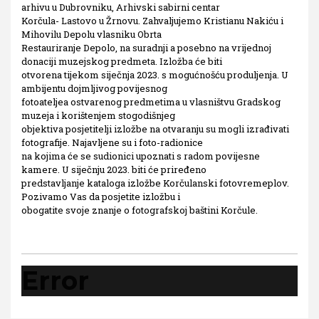
arhivu u Dubrovniku, Arhivski sabirni centar
Korčula- Lastovo u Žrnovu. Zahvaljujemo Kristianu Nakiću i
Mihovilu Depolu vlasniku Obrta
Restauriranje Depolo, na suradnji a posebno na vrijednoj
donaciji muzejskog predmeta. Izložba će biti
otvorena tijekom siječnja 2023. s mogućnošću produljenja. U
ambijentu dojmljivog povijesnog
fotoateljea ostvarenog predmetima u vlasništvu Gradskog
muzeja i korištenjem stogodišnjeg
objektiva posjetitelji izložbe na otvaranju su mogli izrađivati
fotografije. Najavljene su i foto-radionice
na kojima će se sudionici upoznati s radom povijesne
kamere. U siječnju 2023. biti će priređeno
predstavljanje kataloga izložbe Korčulanski fotovremeplov.
Pozivamo Vas da posjetite izložbu i
obogatite svoje znanje o fotografskoj baštini Korčule.
Error