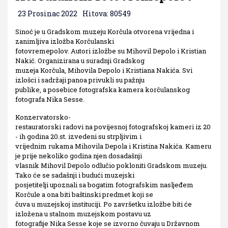
23 Prosinac 2022
Hitova: 80549
Sinoć je u Gradskom muzeju Korčula otvorena vrijedna i
zanimljiva izložba Korčulanski
fotovremepolov. Autori izložbe su Mihovil Depolo i Kristian
Nakić. Organizirana u suradnji Gradskog
muzeja Korčula, Mihovila Depolo i Kristiana Nakića. Svi
izlošci i sadržaji panoa privukli su pažnju
publike, a posebice fotografska kamera korčulanskog
fotografa Nika Sesse.
Konzervatorsko-
restauratorski radovi na povijesnoj fotografskoj kameri iz 20
- ih godina 20.st. izvedeni su strpljivim i
vrijednim rukama Mihovila Depola i Kristina Nakića. Kameru
je prije nekoliko godina njen dosadašnji
vlasnik Mihovil Depolo odlučio pokloniti Gradskom muzeju.
Tako će se sadašnji i budući muzejski
posjetitelji upoznali sa bogatim fotografskim nasljeđem
Korčule a ona biti baštinski predmet koji se
čuva u muzejskoj instituciji. Po završetku izložbe biti će
izložena u stalnom muzejskom postavu uz
fotografije Nika Sesse koje se izvorno čuvaju u Državnom