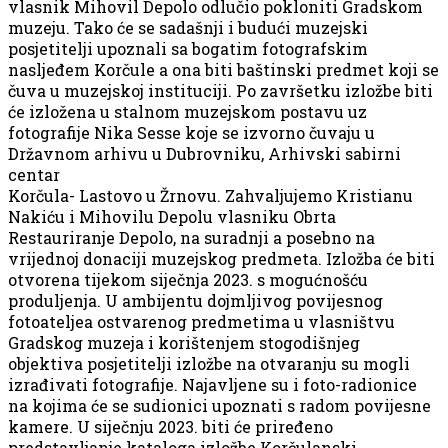
vlasnik Mihovil Depolo odlučio pokloniti Gradskom
muzeju. Tako će se sadašnji i budući muzejski
posjetitelji upoznali sa bogatim fotografskim
nasljeđem Korčule a ona biti baštinski predmet koji se
čuva u muzejskoj instituciji. Po završetku izložbe biti
će izložena u stalnom muzejskom postavu uz
fotografije Nika Sesse koje se izvorno čuvaju u
Državnom arhivu u Dubrovniku, Arhivski sabirni
centar
Korčula- Lastovo u Žrnovu. Zahvaljujemo Kristianu
Nakiću i Mihovilu Depolu vlasniku Obrta
Restauriranje Depolo, na suradnji a posebno na
vrijednoj donaciji muzejskog predmeta. Izložba će biti
otvorena tijekom siječnja 2023. s mogućnošću
produljenja. U ambijentu dojmljivog povijesnog
fotoateljea ostvarenog predmetima u vlasništvu
Gradskog muzeja i korištenjem stogodišnjeg
objektiva posjetitelji izložbe na otvaranju su mogli
izrađivati fotografije. Najavljene su i foto-radionice
na kojima će se sudionici upoznati s radom povijesne
kamere. U siječnju 2023. biti će priređeno
predstavljanje kataloga izložbe Korčulanski