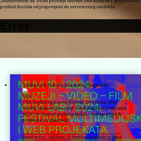
Jedinstvenom na ovom području doživjet ćete kulturnu i gospodarsku
prošlost Korčule od prapovijesti do suvremenog razdoblja.
Error
Jubilarni, 10. festival muzejskog filma MUVI
1552
Film Gradskog muzeja Korčula „Dva otoka, dvije
obitelji, jedan svileni plašt" u festivalskom programu
MUVI 10 Festival multimedijskih i web muzejskih
projekata u organizaciji
Muzejskog dokumentarnog
centra
...
Read more: Jubilarni, 10. festival muzejskog filma