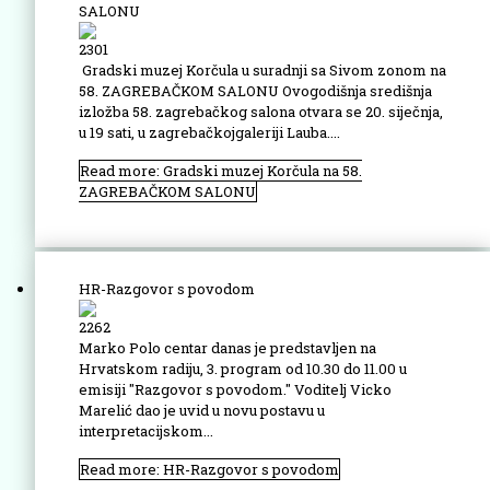
SALONU
2301
Gradski muzej Korčula u suradnji sa Sivom zonom na
58. ZAGREBAČKOM SALONU Ovogodišnja središnja
izložba 58. zagrebačkog salona otvara se 20. siječnja,
u 19 sati, u zagrebačkojgaleriji Lauba....
Read more: Gradski muzej Korčula na 58.
ZAGREBAČKOM SALONU
HR-Razgovor s povodom
2262
Marko Polo centar danas je predstavljen na
Hrvatskom radiju, 3. program od 10.30 do 11.00 u
emisiji "Razgovor s povodom." Voditelj Vicko
Marelić dao je uvid u novu postavu u
interpretacijskom...
Read more: HR-Razgovor s povodom