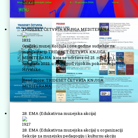
MUVI
TRIDESET ČETVRTA KNJIGA MEDITERANA
1832
Gradski muzej Korčula i ove godine sudjeluje na
manifestaciji TRIDESET ČETVRTA KNJIGA
MEDITERANA koja se održava od 25. rujna do 1.
listopada 2022. u Splitu pod visokim pokroviteljstvom
Hrvatske...
Read more: TRIDESET ČETVRTA KNJIGA
MEDITERANA
28. EMA (Edukativna muzejska akcija)
1927
28. EMA (Edukativna muzejska akcija) u organizaciji
Sekcije za muzejsku pedagogiju i kulturnu akciju