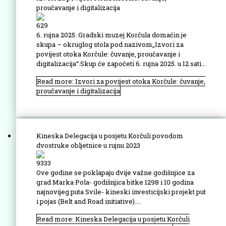
proučavanje i digitalizacija
629
6. rujna 2025. Gradski muzej Korčula domaćin je
skupa – okruglog stola pod nazivom„Izvori za
povijest otoka Korčule: čuvanje, proučavanje i
digitalizacija“.Skup će započeti 6. rujna 2025. u 12 sati...
Read more: Izvori za povijest otoka Korčule: čuvanje,
proučavanje i digitalizacija
Kineska Delegacija u posjetu Korčuli povodom
dvostruke obljetnice u rujnu 2023
9333
Ove godine se poklapaju dvije važne godišnjice za
grad Marka Pola- godišnjica bitke 1298 i 10 godina
najnovijeg puta Svile- kineski investicijski projekt put
i pojas (Belt and Road initiative)....
Read more: Kineska Delegacija u posjetu Korčuli