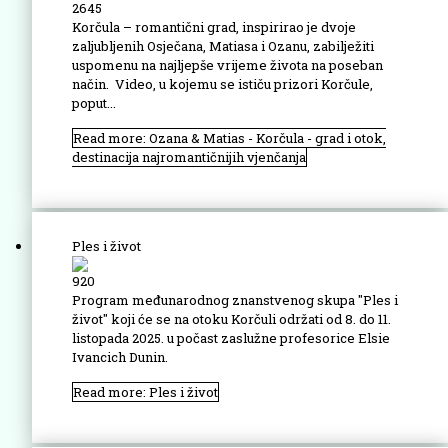
2645
Korčula – romantični grad, inspirirao je dvoje
zaljubljenih Osječana, Matiasa i Ozanu, zabilježiti
uspomenu na najljepše vrijeme života na poseban
način. Video, u kojemu se ističu prizori Korčule,
poput...
Read more: Ozana & Matias - Korčula - grad i otok,
destinacija najromantičnijih vjenčanja
Ples i život
920
Program međunarodnog znanstvenog skupa "Ples i
život" koji će se na otoku Korčuli održati od 8. do 11.
listopada 2025. u počast zaslužne profesorice Elsie
Ivancich Dunin.
Read more: Ples i život