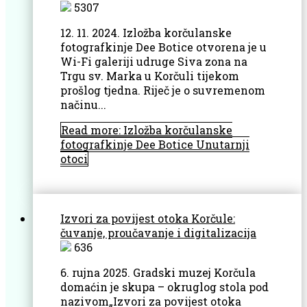
5307
12. 11. 2024. Izložba korčulanske
fotografkinje Dee Botice otvorena je u
Wi-Fi galeriji udruge Siva zona na
Trgu sv. Marka u Korčuli tijekom
prošlog tjedna. Riječ je o suvremenom
načinu...
Read more: Izložba korčulanske
fotografkinje Dee Botice Unutarnji
otoci
Izvori za povijest otoka Korčule:
čuvanje, proučavanje i digitalizacija
636
6. rujna 2025. Gradski muzej Korčula
domaćin je skupa – okruglog stola pod
nazivom„Izvori za povijest otoka