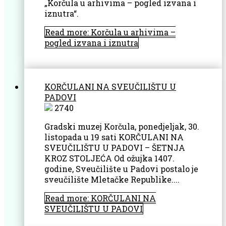
„Korčula u arhivima – pogled izvana i
iznutra“.
Read more: Korčula u arhivima –
pogled izvana i iznutra
KORČULANI NA SVEUČILIŠTU U
PADOVI
2740
Gradski muzej Korčula, ponedjeljak, 30.
listopada u 19 sati KORČULANI NA
SVEUČILIŠTU U PADOVI – ŠETNJA
KROZ STOLJEĆA Od ožujka 1407.
godine, Sveučilište u Padovi postalo je
sveučilište Mletačke Republike....
Read more: KORČULANI NA
SVEUČILIŠTU U PADOVI