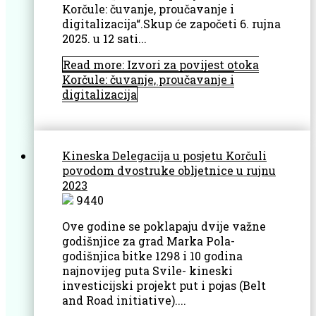
Korčule: čuvanje, proučavanje i
digitalizacija“.Skup će započeti 6. rujna
2025. u 12 sati...
Read more: Izvori za povijest otoka
Korčule: čuvanje, proučavanje i
digitalizacija
Kineska Delegacija u posjetu Korčuli
povodom dvostruke obljetnice u rujnu
2023
9440
Ove godine se poklapaju dvije važne
godišnjice za grad Marka Pola-
godišnjica bitke 1298 i 10 godina
najnovijeg puta Svile- kineski
investicijski projekt put i pojas (Belt
and Road initiative)....