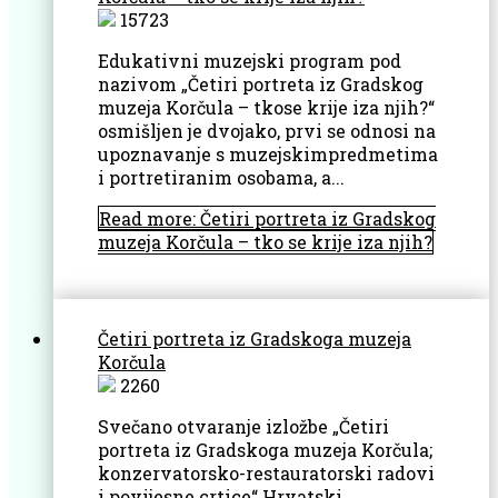
15723
Edukativni muzejski program pod
nazivom „Četiri portreta iz Gradskog
muzeja Korčula – tkose krije iza njih?“
osmišljen je dvojako, prvi se odnosi na
upoznavanje s muzejskimpredmetima
i portretiranim osobama, a...
Read more: Četiri portreta iz Gradskog
muzeja Korčula – tko se krije iza njih?
Četiri portreta iz Gradskoga muzeja
Korčula
2260
Svečano otvaranje izložbe „Četiri
portreta iz Gradskoga muzeja Korčula;
konzervatorsko-restauratorski radovi
i povijesne crtice“ Hrvatski