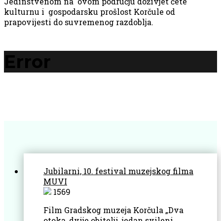
Jedinstvenom na ovom području doživjet ćete
kulturnu i gospodarsku prošlost Korčule od
prapovijesti do suvremenog razdoblja.
Error
Jubilarni, 10. festival muzejskog filma
MUVI
1569
Film Gradskog muzeja Korčula „Dva
otoka, dvije obitelji, jedan svileni