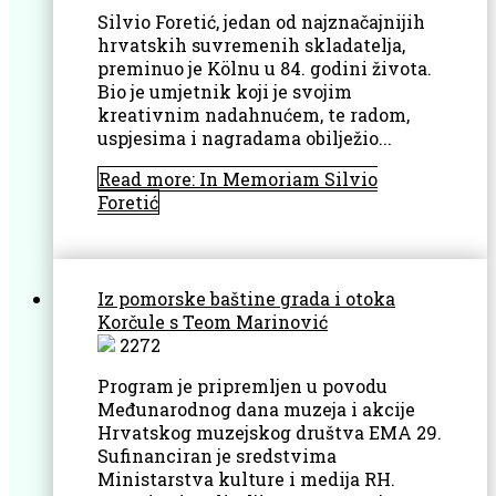
Silvio Foretić, jedan od najznačajnijih
hrvatskih suvremenih skladatelja,
preminuo je Kölnu u 84. godini života.
Bio je umjetnik koji je svojim
kreativnim nadahnućem, te radom,
uspjesima i nagradama obilježio...
Read more: In Memoriam Silvio
Foretić
Iz pomorske baštine grada i otoka
Korčule s Teom Marinović
2272
Program je pripremljen u povodu
Međunarodnog dana muzeja i akcije
Hrvatskog muzejskog društva EMA 29.
Sufinanciran je sredstvima
Ministarstva kulture i medija RH.