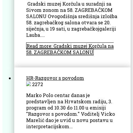
Gradski muzej Korčula u suradnji sa
Sivom zonom na 58. ZAGREBAČKOM
SALONU Ovogodišnja središnja izložba
58. zagrebačkog salona otvara se 20.
siječnja, u 19 sati, u zagrebačkojgaleriji
Lauba....
Read more: Gradski muzej Korčula na
58. ZAGREBAČKOM SALONU
HR-Razgovor s povodom
2272
Marko Polo centar danas je
predstavljen na Hrvatskom radiju, 3.
program od 10.30 do 11.00 u emisiji
"Razgovor s povodom." Voditelj Vicko
Marelić dao je uvid u novu postavu u
interpretacijskom...