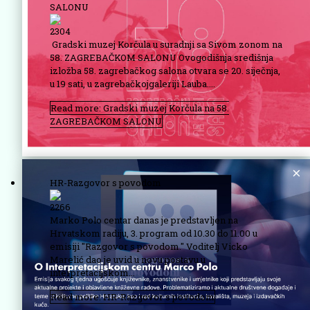
SALONU
2304
Gradski muzej Korčula u suradnji sa Sivom zonom na
58. ZAGREBAČKOM SALONU Ovogodišnja središnja
izložba 58. zagrebačkog salona otvara se 20. siječnja,
u 19 sati, u zagrebačkojgaleriji Lauba....
Read more: Gradski muzej Korčula na 58.
ZAGREBAČKOM SALONU
HR-Razgovor s povodom
2266
Marko Polo centar danas je predstavljen na
Hrvatskom radiju, 3. program od 10.30 do 11.00 u
emisiji "Razgovor s povodom." Voditelj Vicko
Marelić dao je uvid u novu postavu u
interpretacijskom...
Read more: HR-Razgovor s povodom