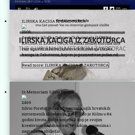
ILIRSKA KACIGA IZ ZAKOTORCA
2606
Gostujuća izložba Dubrovačkih muzeja ILIRSKA
KACIGA IZ ZAKOTORCA Gradski muzej Korčula ima
čast ugostiti izložbu Dubrovačkih muzeja Ilirska
kaciga iz Zakotorca, kojom je prezentiran jedan od...
Read more: ILIRSKA KACIGA IZ ZAKOTORCA
In Memoriam Silvio Foretić
2469
Silvio Foretić, jedan od najznačajnijih hrvatskih
suvremenih skladatelja, preminuo je Kölnu u 84.
godini života. Bio je umjetnik koji je svojim
kreativnim nadahnućem, te radom, uspjesima i
nagradama obilježio...