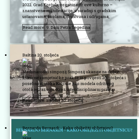
2022. Grad Korčula, organizator ove kulturno –
znanstvene manifestacije, u suradnji s gradskim
ustanovama, školama, društvima i udrugama,
Read more: 9. Dani Petra Šegedina
Baština 20. stoljeća
1666
Međunarodni simpozij Simpozij ukazuje na dobre
kulturne i umjetničke prakse iz povijesti 20. stoljeća i
posebnost otoka Korčule kao modela održivog
otočkog razvoja. Kroz interdisciplinarni pristup...
Read more: Baština 20. stoljeća
Bernardo Bernardi - Kako obilježiti obljetnicu?
2585