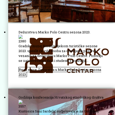
otvoren...
Read more: Dani medijske pismenosti 2022.
Dežurstva u Marko Polo Centru sezona 2023.
2380
Gradski muzej Korčula tijekom turističke sezone
2023. uposlit će više osoba za obavljanje poslova
vezanih za dežurstva u Marko Polo Centre. Pozivaju
se zainteresirani đaci i studenti s područja...
Read more: Dežurstva u Marko Polo Centru sezona
2023.
Godišnja konferencija Hrvatskog etnološkog društva
3557
Kustosica Sani Sardelić sudjelovala je na Godišnjoj