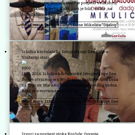
Gradski muzej Korčula sinoć je posjetio veliki broj
ljubitelja umjetnosti. Kako nam je bilo, vidite ,na
fotografijama Sani Sardelić.
Read more: Izložba Dade i Nene Mikelića "Dijalog"
Izložba korčulanske fotografkinje Dee Botice
Unutarnji otoci
5260
12. 11. 2024. Izložba korčulanske fotografkinje Dee
Botice otvorena je u Wi-Fi galeriji udruge Siva zona
na Trgu sv. Marka u Korčuli tijekom prošlog tjedna.
Riječ je o suvremenom načinu...
Read more: Izložba korčulanske fotografkinje Dee
Botice Unutarnji otoci
Izvori za povijest otoka Korčule: čuvanje,