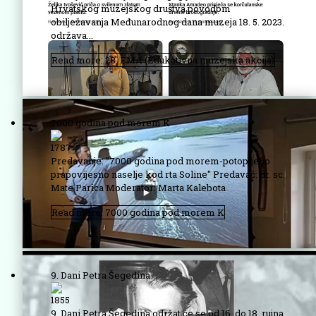
Hrvatskog muzejskog društva povodom
obilježavanja Međunarodnog dana muzeja 18. 5. 2023.
održava...
Read more: 28. EMA (Edukativna muzejska akcija)
7000 godina pod morem K
1787
Predavanje: "7000 godina pod morem-potopljeno
prapovijesno naselje kod rta Soline" Predavač: dr. sc.
Mate Parica Moderator: Marta Kalebota
Read more: 7000 godina pod morem K
9. Dani Petra Šegedina
1855
9. Dani Petra Šegedina održat će se od 16. do 18. rujna