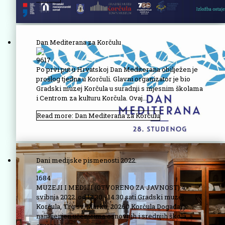
Dan Mediterana za Korčulu
9617
Po prvi put u Hrvatskoj Dan Mediterana obilježen je
prošlog tjedna u Korčuli. Glavni organizator je bio
Gradski muzej Korčula u suradnji s mjesnim školama
i Centrom za kulturu Korčula. Ovaj...
Read more: Dan Mediterana za Korčulu
Dani medijske pismenosti 2022.
1684
MUZEJI I MEDIJI (OTVORENO ZA JAVNOST) 4.
svibnja 2022. od 12.30 - 14.30 sati Gradski muzej
Korčula, Trg sv. Marka, 20260 Korčula Događaj je
namijenjen učenicima osnovnih i srednjih škola, a