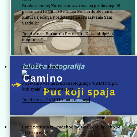
Gradski muzej Korčula poziva vas na predavanje 16.
prosinca u 19 sati i 30 minuta Bernardo Bernardi i
kultura sjećanja Predstavljanje istraživanja Sani
Sardelić:
Read more: Bernardo Bernardi - Kako obilježiti
obljetnicu?
CAMINO, put koji spaja
2482
Pozivamo vas na izložbu fotografija "CAMINO, put
koji spaja"
2. prosinca 2023....
Read more: CAMINO, put koji spaja
Četiri portreta iz Gradskog muzeja Korčula – tko se
krije iza njih?