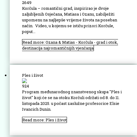
2649
Korčula – romantični grad, inspirirao je dvoje
zaljubljenih Osječana, Matiasa i Ozanu, zabilježiti
uspomenu na najljepše vrijeme života na poseban
način. Video, u kojemu se ističu prizori Korčule,
poput...
Read more: Ozana & Matias - Korčula - grad i otok,
destinacija najromantičnijih vjenčanja
Ples i život
924
Program međunarodnog znanstvenog skupa "Ples i
život" koji će se na otoku Korčuli održati od 8. do 11.
listopada 2025. u počast zaslužne profesorice Elsie
Ivancich Dunin.
Read more: Ples i život