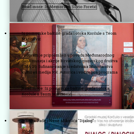
Read more: In Memoriam Silvio Foretić
Iz pomorske baštine grada i otoka Korčule s Teom
Marinović
2262
Program je pripremljen u povodu Međunarodnog
dana muzeja i akcije Hrvatskog muzejskog društva
EMA 29. Sufinanciran je sredstvima Ministarstva
kulture i medija RH. Autorica i voditeljica programa
je...
Read more: Iz pomorske baštine grada i otoka
Korčule s Teom Marinović
Izložba Dade i Nene Mikelića "Dijalog"
25644