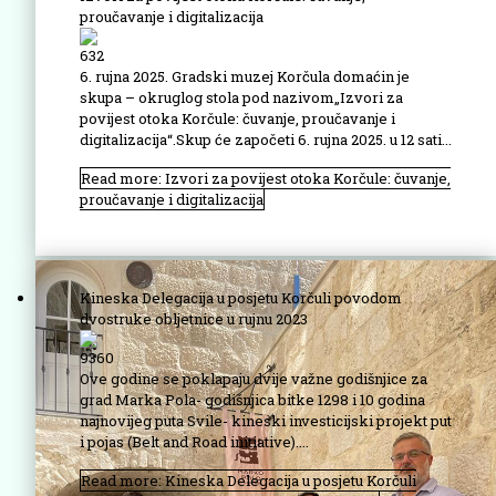
proučavanje i digitalizacija
632
6. rujna 2025. Gradski muzej Korčula domaćin je
skupa – okruglog stola pod nazivom„Izvori za
povijest otoka Korčule: čuvanje, proučavanje i
digitalizacija“.Skup će započeti 6. rujna 2025. u 12 sati...
Read more: Izvori za povijest otoka Korčule: čuvanje,
proučavanje i digitalizacija
Kineska Delegacija u posjetu Korčuli povodom
dvostruke obljetnice u rujnu 2023
9360
Ove godine se poklapaju dvije važne godišnjice za
grad Marka Pola- godišnjica bitke 1298 i 10 godina
najnovijeg puta Svile- kineski investicijski projekt put
i pojas (Belt and Road initiative)....
Read more: Kineska Delegacija u posjetu Korčuli