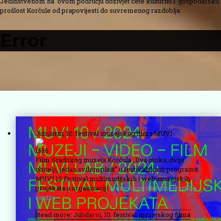
Jedinstvenom na ovom području doživjet ćete kulturnu i gospodarsku
prošlost Korčule od prapovijesti do suvremenog razdoblja.
Error
Jubilarni, 10. festival muzejskog filma MUVI
1556
Film Gradskog muzeja Korčula „Dva otoka, dvije
obitelji, jedan svileni plašt" u festivalskom programu
MUVI 10 Festival multimedijskih i web muzejskih
projekata u organizaciji
Muzejskog dokumentarnog
centra
...
Read more: Jubilarni, 10. festival muzejskog filma