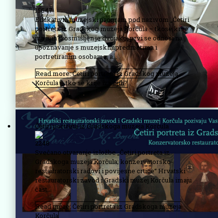
15647
Edukativni muzejski program pod nazivom „Četiri
portreta iz Gradskog muzeja Korčula – tkose krije
iza njih?“ osmišljen je dvojako, prvi se odnosi na
upoznavanje s muzejskimpredmetima i
portretiranim osobama, a...
Read more: Četiri portreta iz Gradskog muzeja
Korčula – tko se krije iza njih?
Četiri portreta iz Gradskoga muzeja Korčula
2248
Svečano otvaranje izložbe „Četiri portreta iz
Gradskoga muzeja Korčula; konzervatorsko-
restauratorski radovi i povijesne crtice“ Hrvatski
restauratorski zavod i Gradski muzej Korčula imaju
čast...
Read more: Četiri portreta iz Gradskoga muzeja
Korčula