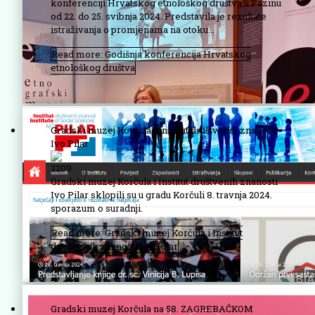
konferenciji Hrvatskog etnološkog društva u Pazinu
od 22. do 25. svibnja 2024. Predstavila je rezultate
istraživanja o promjenama na otoku...
Read more: Godišnja konferencija Hrvatskog
etnološkog društva
Gradski muzej Korčula i Institut društvenih znanosti
Ivo Pilar
2209
Gradski muzej Korčula i Institut društvenih znanosti
Ivo Pilar sklopili su u gradu Korčuli 8. travnja 2024.
sporazum o suradnji.
Read more: Gradski muzej Korčula i Institut
društvenih znanosti Ivo Pilar
Gradski muzej Korčula na 58. ZAGREBAČKOM