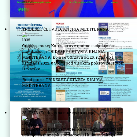
MUVI
TRIDESET ČETVRTA KNJIGA MEDITERANA
1835
Gradski muzej Korčula i ove godine sudjeluje na
manifestaciji TRIDESET ČETVRTA KNJIGA
MEDITERANA koja se održava od 25. rujna do 1.
listopada 2022. u Splitu pod visokim pokroviteljstvom
Hrvatske...
Read more: TRIDESET ČETVRTA KNJIGA
MEDITERANA
28. EMA (Edukativna muzejska akcija)
1931
28. EMA (Edukativna muzejska akcija) u organizaciji
Sekcije za muzejsku pedagogiju i kulturnu akciju