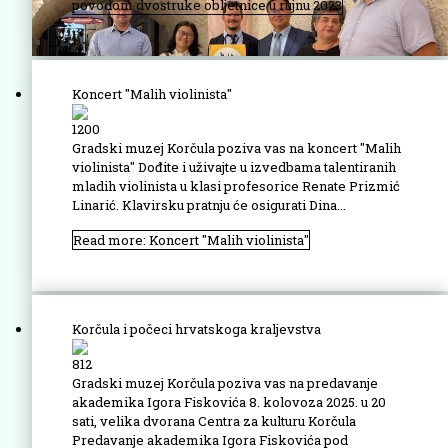
povodom dvostruke obljetnice u rujnu 2023
Koncert "Malih violinista"
1200
Gradski muzej Korčula poziva vas na koncert "Malih
violinista" Dođite i uživajte u izvedbama talentiranih
mladih violinista u klasi profesorice Renate Prizmić
Linarić. Klavirsku pratnju će osigurati Dina...
Read more: Koncert "Malih violinista"
Korčula i počeci hrvatskoga kraljevstva
812
Gradski muzej Korčula poziva vas na predavanje
akademika Igora Fiskovića 8. kolovoza 2025. u 20
sati, velika dvorana Centra za kulturu Korčula
Predavanje akademika Igora Fiskovića pod