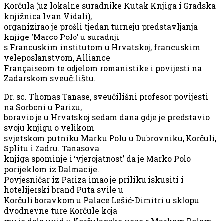
Korčula (uz lokalne suradnike Kutak Knjiga i Gradska
knjižnica Ivan Vidali),
organizirao je prošli tjedan turneju predstavljanja
knjige ‘Marco Polo’ u suradnji
s Francuskim institutom u Hrvatskoj, francuskim
veleposlanstvom, Alliance
Françaiseom te odjelom romanistike i povijesti na
Zadarskom sveučilištu.
Dr. sc. Thomas Tanase, sveučilišni profesor povijesti
na Sorboni u Parizu,
boravio je u Hrvatskoj sedam dana gdje je predstavio
svoju knjigu o velikom
svjetskom putniku Marku Polu u Dubrovniku, Korčuli,
Splitu i Zadru. Tanasova
knjiga spominje i ‘vjerojatnost’ da je Marko Polo
porijeklom iz Dalmacije.
Povjesničar iz Pariza imao je priliku iskusiti i
hotelijerski brand Puta svile u
Korčuli boravkom u Palace Lešić-Dimitri u sklopu
dvodnevne ture Korčule koja
mu je dala uvid u Korčulanske veze s Markom Polom.