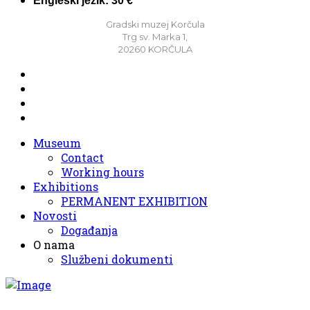
Engleski jezik: 30 €
Gradski muzej Korčula
Trg sv. Marka 1,
20260 KORČULA
Museum
Contact
Working hours
Exhibitions
PERMANENT EXHIBITION
Novosti
Događanja
O nama
Službeni dokumenti