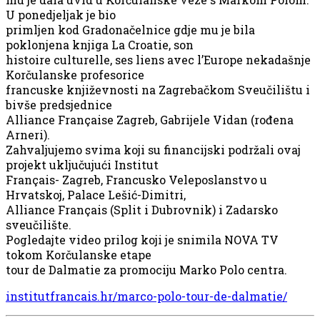
U ponedjeljak je bio
primljen kod Gradonačelnice gdje mu je bila
poklonjena knjiga La Croatie, son
histoire culturelle, ses liens avec l’Europe nekadašnje
Korčulanske profesorice
francuske književnosti na Zagrebačkom Sveučilištu i
bivše predsjednice
Alliance Française Zagreb, Gabrijele Vidan (rođena
Arneri).
Zahvaljujemo svima koji su financijski podržali ovaj
projekt uključujući Institut
Français- Zagreb, Francusko Veleposlanstvo u
Hrvatskoj, Palace Lešić-Dimitri,
Alliance Français (Split i Dubrovnik) i Zadarsko
sveučilište.
Pogledajte video prilog koji je snimila NOVA TV
tokom Korčulanske etape
tour de Dalmatie za promociju Marko Polo centra.
institutfrancais.hr/marco-polo-tour-de-dalmatie/