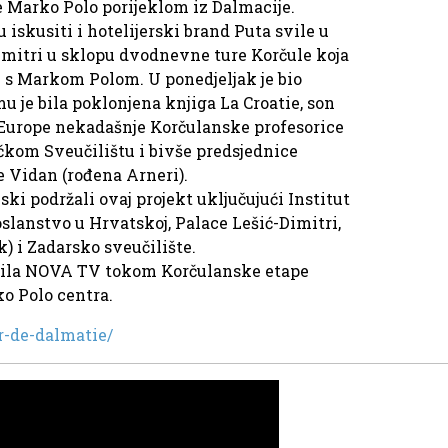
je Marko Polo porijeklom iz Dalmacije.
u iskusiti i hotelijerski brand Puta svile u
imitri u sklopu dvodnevne ture Korčule koja
 s Markom Polom. U ponedjeljak je bio
 je bila poklonjena knjiga La Croatie, son
 l’Europe nekadašnje Korčulanske profesorice
čkom Sveučilištu i bivše predsjednice
e Vidan (rođena Arneri).
ki podržali ovaj projekt uključujući Institut
slanstvo u Hrvatskoj, Palace Lešić-Dimitri,
k) i Zadarsko sveučilište.
nimila NOVA TV tokom Korčulanske etape
o Polo centra.
r-de-dalmatie/