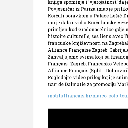
knjiga spominje i ‘vjerojatnost’ da 
Povjesničar iz Pariza imao je prilik
Korčuli boravkom u Palace Lešić-D
mu je dala uvid u Korčulanske veze
primljen kod Gradonačelnice gdje mu
histoire culturelle, ses liens avec
francuske književnosti na Zagreba
Alliance Française Zagreb, Gabrijel
Zahvaljujemo svima koji su financijs
Français- Zagreb, Francusko Velepo
Alliance Français (Split i Dubrovni
Pogledajte video prilog koji je s
tour de Dalmatie za promociju Mark
institutfrancais.hr/marco-polo-tou