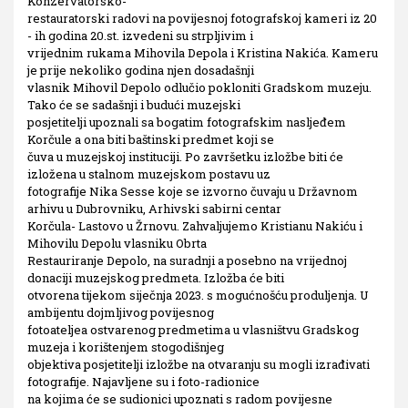
Konzervatorsko-
restauratorski radovi na povijesnoj fotografskoj kameri iz 20
- ih godina 20.st. izvedeni su strpljivim i
vrijednim rukama Mihovila Depola i Kristina Nakića. Kameru
je prije nekoliko godina njen dosadašnji
vlasnik Mihovil Depolo odlučio pokloniti Gradskom muzeju.
Tako će se sadašnji i budući muzejski
posjetitelji upoznali sa bogatim fotografskim nasljeđem
Korčule a ona biti baštinski predmet koji se
čuva u muzejskoj instituciji. Po završetku izložbe biti će
izložena u stalnom muzejskom postavu uz
fotografije Nika Sesse koje se izvorno čuvaju u Državnom
arhivu u Dubrovniku, Arhivski sabirni centar
Korčula- Lastovo u Žrnovu. Zahvaljujemo Kristianu Nakiću i
Mihovilu Depolu vlasniku Obrta
Restauriranje Depolo, na suradnji a posebno na vrijednoj
donaciji muzejskog predmeta. Izložba će biti
otvorena tijekom siječnja 2023. s mogućnošću produljenja. U
ambijentu dojmljivog povijesnog
fotoateljea ostvarenog predmetima u vlasništvu Gradskog
muzeja i korištenjem stogodišnjeg
objektiva posjetitelji izložbe na otvaranju su mogli izrađivati
fotografije. Najavljene su i foto-radionice
na kojima će se sudionici upoznati s radom povijesne