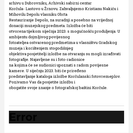
arhivu u Dubrovniku, Arhivski sabirni centar
Korčula- Lastovo u Žrnovu. Zahvaljujemo Kristianu Nakiću i
Mihovilu Depolu vlasniku Obrta
Restauriranje Depolo, na suradnji a posebno na vrijednoj
donaciji muzejskog predmeta. Izložba će biti
otvorena tijekom siječnja 2023. s mogućnošću produljenja. U
ambijentu dojmljivog povijesnog
fotoateljea ostvarenog predmetima u vlasništvu Gradskog
muzeja i korištenjem stogodišnjeg
objektiva posjetitelji izložbe na otvaranju su mogli izrađivati
fotografije. Najavljene su i foto-radionice
na kojima će se sudionici upoznati s radom povijesne
kamere. U siječnju 2023. biti će priređeno
predstavljanje kataloga izložbe Korčulanski fotovremeplov.
Pozivamo Vas da posjetite izložbu i
obogatite svoje znanje o fotografskoj baštini Korčule.
Error