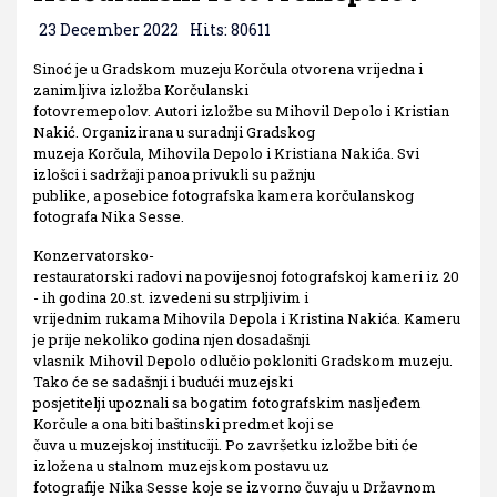
23 December 2022
Hits: 80611
Sinoć je u Gradskom muzeju Korčula otvorena vrijedna i
zanimljiva izložba Korčulanski
fotovremepolov. Autori izložbe su Mihovil Depolo i Kristian
Nakić. Organizirana u suradnji Gradskog
muzeja Korčula, Mihovila Depolo i Kristiana Nakića. Svi
izlošci i sadržaji panoa privukli su pažnju
publike, a posebice fotografska kamera korčulanskog
fotografa Nika Sesse.
Konzervatorsko-
restauratorski radovi na povijesnoj fotografskoj kameri iz 20
- ih godina 20.st. izvedeni su strpljivim i
vrijednim rukama Mihovila Depola i Kristina Nakića. Kameru
je prije nekoliko godina njen dosadašnji
vlasnik Mihovil Depolo odlučio pokloniti Gradskom muzeju.
Tako će se sadašnji i budući muzejski
posjetitelji upoznali sa bogatim fotografskim nasljeđem
Korčule a ona biti baštinski predmet koji se
čuva u muzejskoj instituciji. Po završetku izložbe biti će
izložena u stalnom muzejskom postavu uz
fotografije Nika Sesse koje se izvorno čuvaju u Državnom