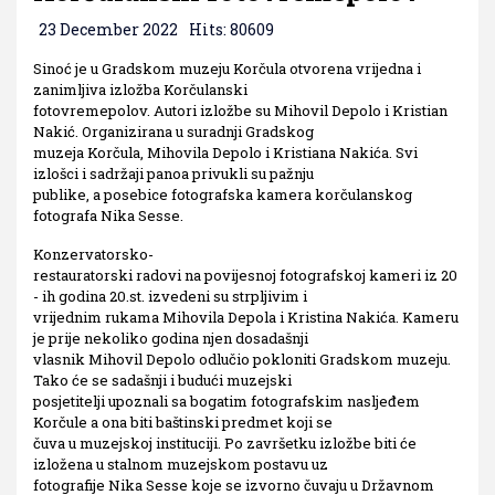
23 December 2022
Hits: 80609
Sinoć je u Gradskom muzeju Korčula otvorena vrijedna i
zanimljiva izložba Korčulanski
fotovremepolov. Autori izložbe su Mihovil Depolo i Kristian
Nakić. Organizirana u suradnji Gradskog
muzeja Korčula, Mihovila Depolo i Kristiana Nakića. Svi
izlošci i sadržaji panoa privukli su pažnju
publike, a posebice fotografska kamera korčulanskog
fotografa Nika Sesse.
Konzervatorsko-
restauratorski radovi na povijesnoj fotografskoj kameri iz 20
- ih godina 20.st. izvedeni su strpljivim i
vrijednim rukama Mihovila Depola i Kristina Nakića. Kameru
je prije nekoliko godina njen dosadašnji
vlasnik Mihovil Depolo odlučio pokloniti Gradskom muzeju.
Tako će se sadašnji i budući muzejski
posjetitelji upoznali sa bogatim fotografskim nasljeđem
Korčule a ona biti baštinski predmet koji se
čuva u muzejskoj instituciji. Po završetku izložbe biti će
izložena u stalnom muzejskom postavu uz
fotografije Nika Sesse koje se izvorno čuvaju u Državnom