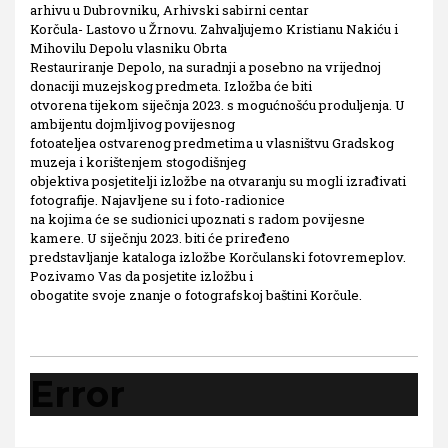
arhivu u Dubrovniku, Arhivski sabirni centar
Korčula- Lastovo u Žrnovu. Zahvaljujemo Kristianu Nakiću i
Mihovilu Depolu vlasniku Obrta
Restauriranje Depolo, na suradnji a posebno na vrijednoj
donaciji muzejskog predmeta. Izložba će biti
otvorena tijekom siječnja 2023. s mogućnošću produljenja. U
ambijentu dojmljivog povijesnog
fotoateljea ostvarenog predmetima u vlasništvu Gradskog
muzeja i korištenjem stogodišnjeg
objektiva posjetitelji izložbe na otvaranju su mogli izrađivati
fotografije. Najavljene su i foto-radionice
na kojima će se sudionici upoznati s radom povijesne
kamere. U siječnju 2023. biti će priređeno
predstavljanje kataloga izložbe Korčulanski fotovremeplov.
Pozivamo Vas da posjetite izložbu i
obogatite svoje znanje o fotografskoj baštini Korčule.
Error