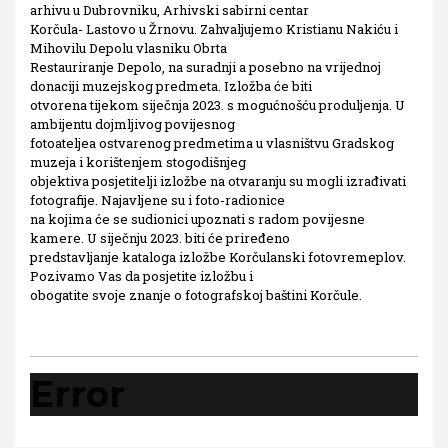
arhivu u Dubrovniku, Arhivski sabirni centar
Korčula- Lastovo u Žrnovu. Zahvaljujemo Kristianu Nakiću i
Mihovilu Depolu vlasniku Obrta
Restauriranje Depolo, na suradnji a posebno na vrijednoj
donaciji muzejskog predmeta. Izložba će biti
otvorena tijekom siječnja 2023. s mogućnošću produljenja. U
ambijentu dojmljivog povijesnog
fotoateljea ostvarenog predmetima u vlasništvu Gradskog
muzeja i korištenjem stogodišnjeg
objektiva posjetitelji izložbe na otvaranju su mogli izrađivati
fotografije. Najavljene su i foto-radionice
na kojima će se sudionici upoznati s radom povijesne
kamere. U siječnju 2023. biti će priređeno
predstavljanje kataloga izložbe Korčulanski fotovremeplov.
Pozivamo Vas da posjetite izložbu i
obogatite svoje znanje o fotografskoj baštini Korčule.
Error