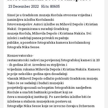
23 December 2022
Hits: 80605
Sinoć je u Gradskom muzeju Korčula otvorena vrijedna i
zanimljiva izložba Korčulanski
fotovremepolov. Autori izložbe su Mihovil Depolo i Kristian
Nakić. Organizirana u suradnji Gradskog
muzeja Korčula, Mihovila Depolo i Kristiana Nakića. Svi
izlošci i sadržaji panoa privukli su pažnju
publike, a posebice fotografska kamera korčulanskog
fotografa Nika Sesse.
Konzervatorsko-
restauratorski radovi na povijesnoj fotografskoj kameri iz 20
- ih godina 20.st. izvedeni su strpljivim i
vrijednim rukama Mihovila Depola i Kristina Nakića. Kameru
je prije nekoliko godina njen dosadašnji
vlasnik Mihovil Depolo odlučio pokloniti Gradskom muzeju.
Tako će se sadašnji i budući muzejski
posjetitelji upoznali sa bogatim fotografskim nasljeđem
Korčule a ona biti baštinski predmet koji se
čuva u muzejskoj instituciji. Po završetku izložbe biti će
izložena u stalnom muzejskom postavu uz
fotografije Nika Sesse koje se izvorno čuvaju u Državnom