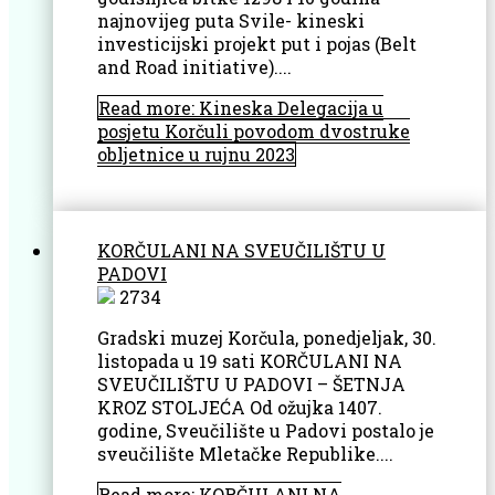
najnovijeg puta Svile- kineski
investicijski projekt put i pojas (Belt
and Road initiative)....
Read more: Kineska Delegacija u
posjetu Korčuli povodom dvostruke
obljetnice u rujnu 2023
KORČULANI NA SVEUČILIŠTU U
PADOVI
2734
Gradski muzej Korčula, ponedjeljak, 30.
listopada u 19 sati KORČULANI NA
SVEUČILIŠTU U PADOVI – ŠETNJA
KROZ STOLJEĆA Od ožujka 1407.
godine, Sveučilište u Padovi postalo je
sveučilište Mletačke Republike....
Read more: KORČULANI NA