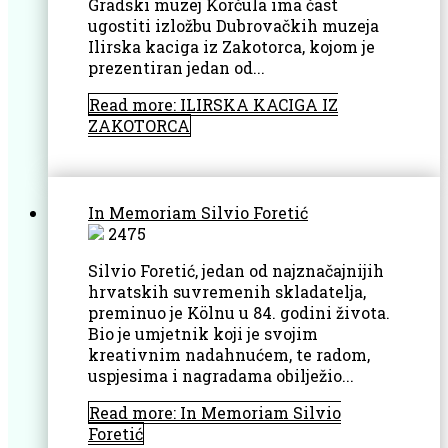
Gradski muzej Korčula ima čast
ugostiti izložbu Dubrovačkih muzeja
Ilirska kaciga iz Zakotorca, kojom je
prezentiran jedan od...
Read more: ILIRSKA KACIGA IZ
ZAKOTORCA
In Memoriam Silvio Foretić
2475
Silvio Foretić, jedan od najznačajnijih
hrvatskih suvremenih skladatelja,
preminuo je Kölnu u 84. godini života.
Bio je umjetnik koji je svojim
kreativnim nadahnućem, te radom,
uspjesima i nagradama obilježio...
Read more: In Memoriam Silvio
Foretić