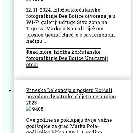
12. 11. 2024. Izložba korčulanske
fotografkinje Dee Botice otvorena je u
Wi-Fi galeriji udruge Siva zona na
Trgu sv. Marka u Korčuli tijekom
prošlog tjedna. Riječ je o suvremenom
načinu...
Read more: Izložba korčulanske
fotografkinje Dee Botice Unutarnji
otoci
Kineska Delegacija u posjetu Korčuli
povodom dvostruke obljetnice u rujnu
2023
9408
Ove godine se poklapaju dvije važne
godišnjice za grad Marka Pola-
godišnjica bitke 1298 i 10 godina