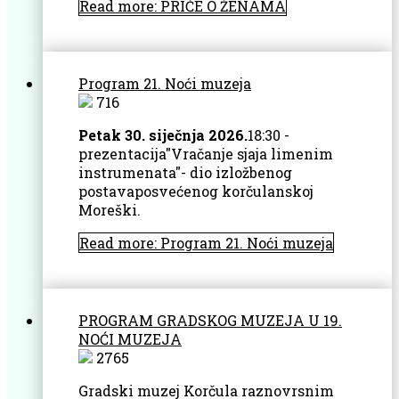
Read more: PRIČE O ŽENAMA
Program 21. Noći muzeja
716
Petak 30. siječnja 2026.
18:30 -
prezentacija"Vračanje sjaja limenim
instrumenata"- dio izložbenog
postavaposvećenog korčulanskoj
Moreški.
Read more: Program 21. Noći muzeja
PROGRAM GRADSKOG MUZEJA U 19.
NOĆI MUZEJA
2765
Gradski muzej Korčula raznovrsnim