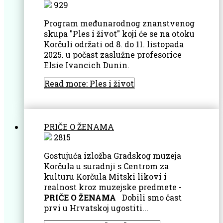
929
Program međunarodnog znanstvenog
skupa "Ples i život" koji će se na otoku
Korčuli održati od 8. do 11. listopada
2025. u počast zaslužne profesorice
Elsie Ivancich Dunin.
Read more: Ples i život
PRIČE O ŽENAMA
2815
Gostujuća izložba Gradskog muzeja
Korčula u suradnji s Centrom za
kulturu Korčula Mitski likovi i
realnost kroz muzejske predmete
-
PRIČE O ŽENAMA
Dobili smo čast
prvi u Hrvatskoj ugostiti...